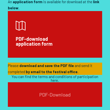
An
application form
is available for download at the
link
below
.
PDF-download
application form
Please
download and save the PDF file
and send it
completed
by email to the festival office
.
You can find the terms and conditions of participation
here.
PDF-Download