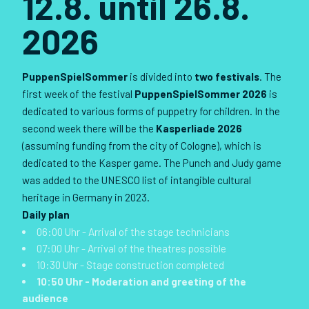
12.8. until 26.8.
2026
PuppenSpielSommer
is divided into
two festivals
. The
first week of the festival
PuppenSpielSommer 2026
is
dedicated to various forms of puppetry for children. In the
second week there will be the
Kasperliade 2026
(assuming funding from the city of Cologne), which is
dedicated to the Kasper game. The Punch and Judy game
was added to the UNESCO list of intangible cultural
heritage in Germany in 2023.
Daily plan
06:00 Uhr - Arrival of the stage technicians
07:00 Uhr - Arrival of the theatres possible
10:30 Uhr - Stage construction completed
10:50 Uhr - Moderation and greeting of the
audience